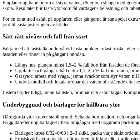
Finplanering handlar om att styra vatten, rötter och slitage med genomt
sköta. Resultatet blir fasta ytor som tål vardagens belastning och rabatt
För en tomt med asfalt på uppfarten eller gångarna är samspelet extra vi
jord till sista justeringen av höjder.
Sätt rätt nivåer och fall från start
Börja med att fastställa nollnivå vid fasta punkter, oftast tröskel elle
fasaden eller rinner in på gångar i onödan.
Längs hus: planera minst 1,5–2 % fall bort från fasaden de förs
Uppfarter och gångar: håll cirka 1,5–2,5 % fall mot ränna, brunn
Gräsytor: arbeta med svaga, jämna svackor som styr vatten till l
Undvik motfall och lokala gropar där vatten blir stående efter r
Justera höjder tidigt, innan kantsten, brunnar och asfalt läggs. Komprim
Underbyggnad och bärlager för hållbara ytor
Hårdgjorda ytor kräver stabil grund. Schakta bort matjord och organiskt 
Bygg därefter upp bärlagret i flera omgångar med noggrann packning
Bärlager: kross 0/32–0/63 i 2–3 skikt, packa varje skikt ordentli
Frostskydd: extra tjocklek där marken är fuktig eller trafiklaste