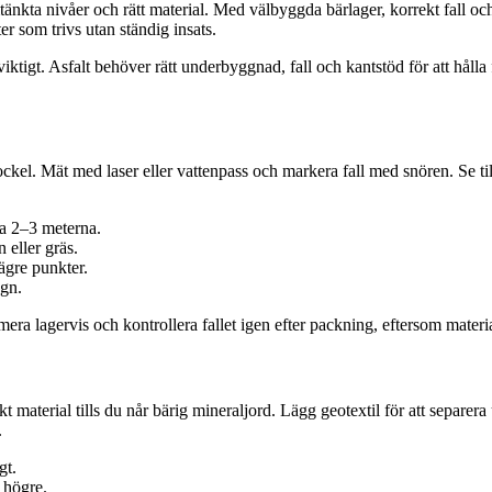
änkta nivåer och rätt material. Med välbyggda bärlager, korrekt fall och
er som trivs utan ständig insats.
ktigt. Asfalt behöver rätt underbyggnad, fall och kantstöd för att hålla f
r sockel. Mät med laser eller vattenpass och markera fall med snören. Se t
ta 2–3 meterna.
 eller gräs.
ägre punkter.
egn.
era lagervis och kontrollera fallet igen efter packning, eftersom material
material tills du når bärig mineraljord. Lägg geotextil för att separera u
.
gt.
n högre.