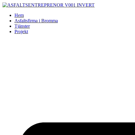
Skip
to
Hem
content
Asfaltsfirma i Bromma
Tjänster
Projekt