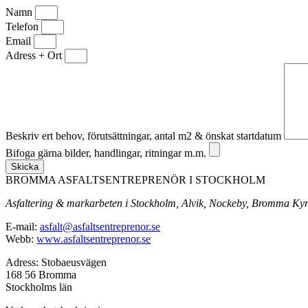
Namn
Telefon
Email
Adress + Ort
Beskriv ert behov, förutsättningar, antal m2 & önskat startdatum
Bifoga gärna bilder, handlingar, ritningar m.m.
Skicka
BROMMA ASFALTSENTREPRENÖR I STOCKHOLM
Asfaltering & markarbeten i Stockholm, Alvik, Nockeby, Bromma Kyr
E-mail:
asfalt@asfaltsentreprenor.se
Webb:
www.asfaltsentreprenor.se
Adress: Stobaeusvägen
168 56 Bromma
Stockholms län