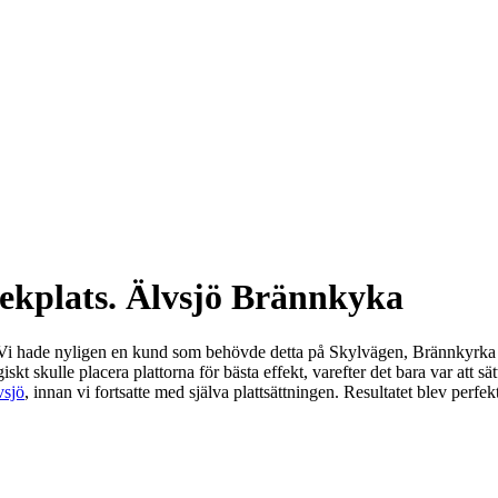
lekplats. Älvsjö Brännkyka
 Vi hade nyligen en kund som behövde detta på Skylvägen, Brännkyrka och
kt skulle placera plattorna för bästa effekt, varefter det bara var att sä
vsjö
, innan vi fortsatte med själva plattsättningen. Resultatet blev perf