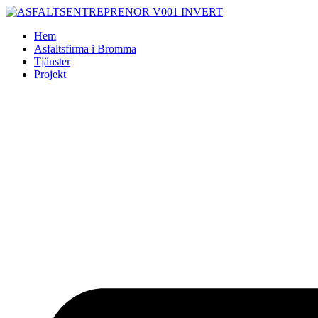
Skip
to
Hem
content
Asfaltsfirma i Bromma
Tjänster
Projekt