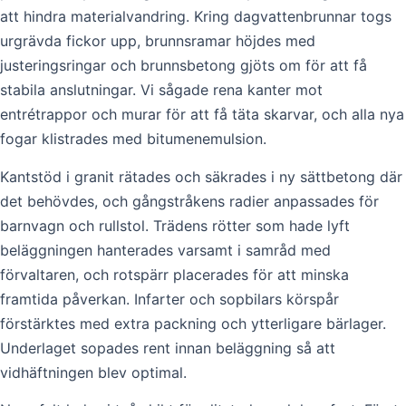
att hindra materialvandring. Kring dagvattenbrunnar togs
urgrävda fickor upp, brunnsramar höjdes med
justeringsringar och brunnsbetong gjöts om för att få
stabila anslutningar. Vi sågade rena kanter mot
entrétrappor och murar för att få täta skarvar, och alla nya
fogar klistrades med bitumenemulsion.
Kantstöd i granit rätades och säkrades i ny sättbetong där
det behövdes, och gångstråkens radier anpassades för
barnvagn och rullstol. Trädens rötter som hade lyft
beläggningen hanterades varsamt i samråd med
förvaltaren, och rotspärr placerades för att minska
framtida påverkan. Infarter och sopbilars körspår
förstärktes med extra packning och ytterligare bärlager.
Underlaget sopades rent innan beläggning så att
vidhäftningen blev optimal.