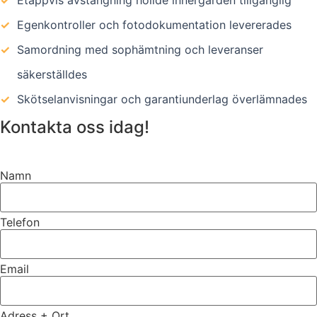
✓
Etappvis avstängning höllde innergården tillgänglig
✓
Egenkontroller och fotodokumentation levererades
✓
Samordning med sophämtning och leveranser
säkerställdes
✓
Skötselanvisningar och garantiunderlag överlämnades
Kontakta oss idag!
Namn
Telefon
Email
Adress + Ort