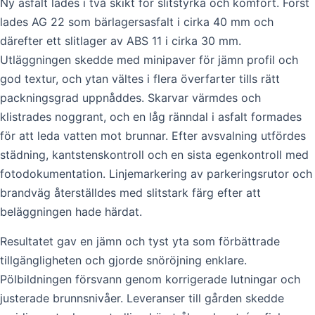
Ny asfalt lades i två skikt för slitstyrka och komfort. Först
lades AG 22 som bärlagersasfalt i cirka 40 mm och
därefter ett slitlager av ABS 11 i cirka 30 mm.
Utläggningen skedde med minipaver för jämn profil och
god textur, och ytan vältes i flera överfarter tills rätt
packningsgrad uppnåddes. Skarvar värmdes och
klistrades noggrant, och en låg ränndal i asfalt formades
för att leda vatten mot brunnar. Efter avsvalning utfördes
städning, kantstenskontroll och en sista egenkontroll med
fotodokumentation. Linjemarkering av parkeringsrutor och
brandväg återställdes med slitstark färg efter att
beläggningen hade härdat.
Resultatet gav en jämn och tyst yta som förbättrade
tillgängligheten och gjorde snöröjning enklare.
Pölbildningen försvann genom korrigerade lutningar och
justerade brunnsnivåer. Leveranser till gården skedde