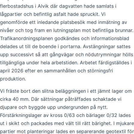
flerbostadshus i Alvik där dagvatten hade samlats i
lågpartier och befintlig asfalt hade spruckit. Vi
genomförde ett inledande platsbesök med inmätning av
nivåer och tog fram en lutningsplan mot befintliga brunnar.
Trafikanordningsplanen godkändes och informationsblad
delades ut till de boende i portarna. Avstängningar sattes
upp successivt så att gångvägar och nödutrymningar hölls
tillgängliga under hela arbetstiden. Arbetet färdigställdes i
april 2026 efter en sammanhållen och störningsfri
produktion.
Vi fräste bort den slitna beläggningen i ett jämnt lager om
cirka 40 mm. Där sättningar påträffades schaktade vi
djupare och byggde upp undergrunden på nytt.
Förstärkningslager av kross 0/63 och bärlager 0/32 lades
ut i skikt och packades med vält till rätt bärighet. I mjukare
partier mot planteringar lades en separerande geotextil för