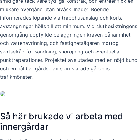
smidigare tack vare tydliga körstråk, och entréer fick en
mjukare övergång utan nivåskillnader. Boende
informerades löpande via trapphusanslag och korta
avstängningar hölls till ett minimum. Vid slutbesiktningens
genomgång uppfyllde beläggningen kraven på jämnhet
och vattenavrinning, och fastighetsägaren mottog
skötselråd för sandning, snöröjning och eventuella
punktreparationer. Projektet avslutades med en nöjd kund
och en hållbar gårdsplan som klarade gårdens
trafikmönster.
Så här brukade vi arbeta med
innergårdar